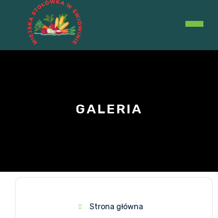
O
B
GALERIA
Strona główna