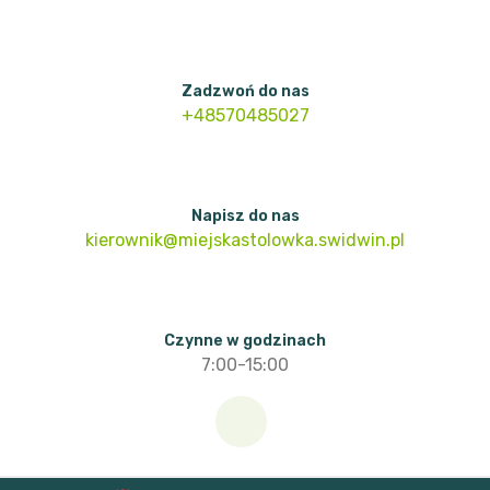
Skip
to
content
Zadzwoń do nas
+48570485027
Napisz do nas
kierownik@miejskastolowka.swidwin.pl
Czynne w godzinach
7:00-15:00